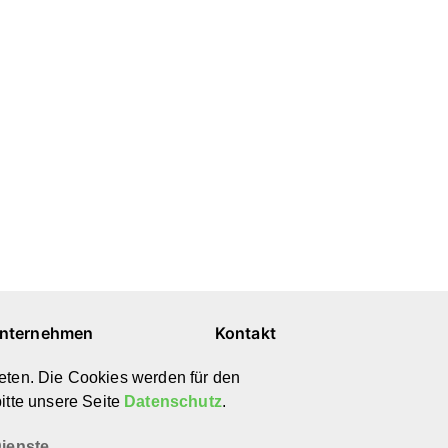
nternehmen
Kontakt
ber uns
E-Mail
eten. Die Cookies werden für den
ewsletter
Instagram
itte unsere Seite
Datenschutz
.
atenschutz
Pinterest
mpressum
YouTube
ienste