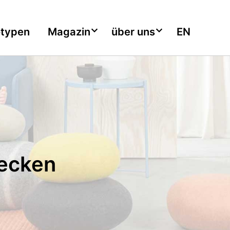
otypen
Magazin
über uns
EN
ecken