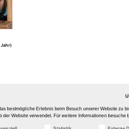
 Jahr)
U
Marken & Designer
Ü
as bestmögliche Erlebnis beim Besuch unserer Website zu bi
Kreatives Spielzeug
N
b der Website verwendet. Für weitere Informationen besuche b
Spiel- & Kindermöbel
D
(Wohn-)Accessoires
I
senziell
Statistik
Externe D