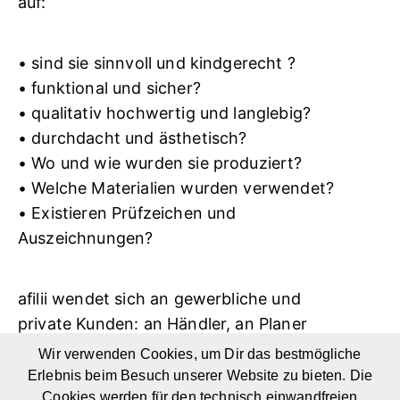
auf:
• sind sie sinnvoll und kindgerecht ?
• funktional und sicher?
• qualitativ hochwertig und langlebig?
• durchdacht und ästhetisch?
• Wo und wie wurden sie produziert?
• Welche Materialien wurden verwendet?
• Existieren Prüfzeichen und
Auszeichnungen?
afilii wendet sich an gewerbliche und
private Kunden: an Händler, an Planer
und (Innen-)Architekten von öffentlichen
Wir verwenden Cookies, um Dir das bestmögliche
und privaten Räumen für Kinder, an
Erlebnis beim Besuch unserer Website zu bieten. Die
Pädagogen, Erzieher und Einrichtungen für
Cookies werden für den technisch einwandfreien