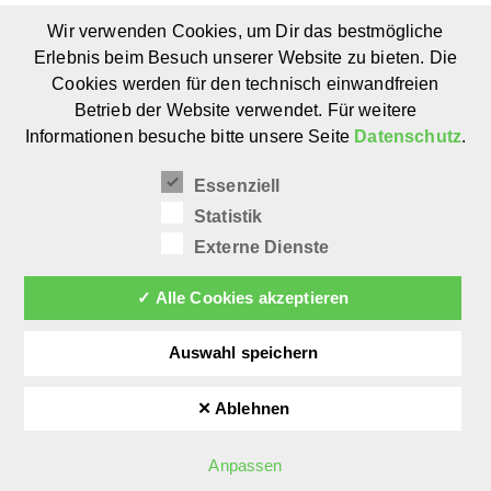
Wir verwenden Cookies, um Dir das bestmögliche
Erlebnis beim Besuch unserer Website zu bieten. Die
Weiterlesen
Cookies werden für den technisch einwandfreien
Betrieb der Website verwendet. Für weitere
Informationen besuche bitte unsere Seite
Datenschutz
.
Moderne Schulmöbel –
Essenziell
Das Ende einer
Statistik
DINastie
Externe Dienste
✓ Alle Cookies akzeptieren
Tanja Pabelick
19. Juni 2019
Auswahl speichern
✕ Ablehnen
Nachdem die großen
Anpassen
Designmarken den Nachwuchs