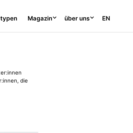
otypen
Magazin
über uns
EN
er:innen
:innen, die
n