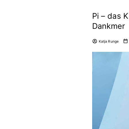
Pi – das K
Dankmer
Katja Runge