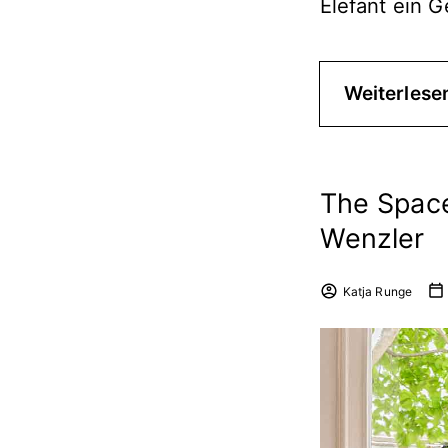
Elefant ein 
Weiterlese
The Space
Wenzler
Katja Runge