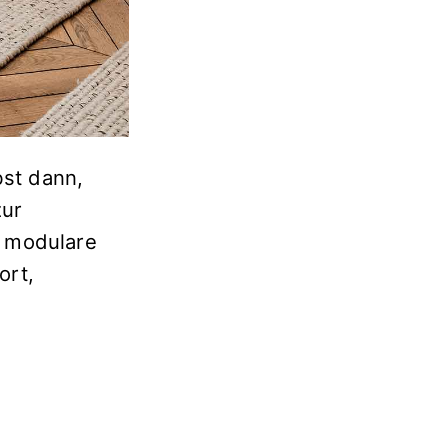
bst dann,
zur
r modulare
ort,