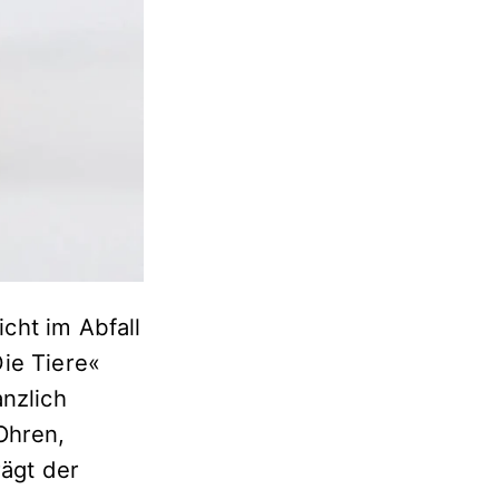
cht im Abfall
ie Tiere«
anzlich
Ohren,
rägt der