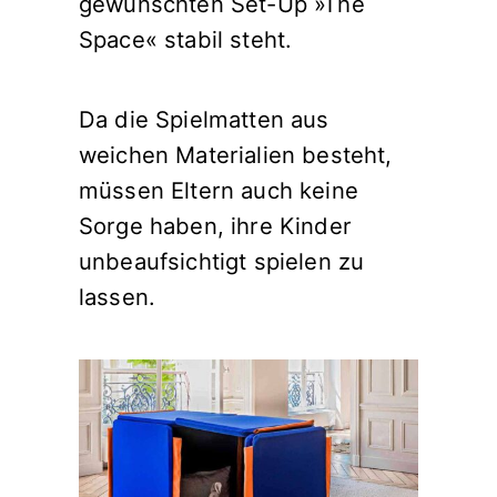
gewünschten Set-Up »The
Space« stabil steht.
Da die Spielmatten aus
weichen Materialien besteht,
müssen Eltern auch keine
Sorge haben, ihre Kinder
unbeaufsichtigt spielen zu
lassen.