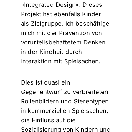
»Integrated Design«. Dieses
Projekt hat ebenfalls Kinder
als Zielgruppe. Ich beschäftige
mich mit der Prävention von
vorurteilsbehaftetem Denken
in der Kindheit durch
Interaktion mit Spielsachen.
Dies ist quasi ein
Gegenentwurf zu verbreiteten
Rollenbildern und Stereotypen
in kommerziellen Spielsachen,
die Einfluss auf die
Sozialisierung von Kindern und