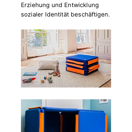
Erziehung und Entwicklung
sozialer Identität beschäftigen.