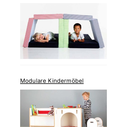
Modulare Kindermöbel