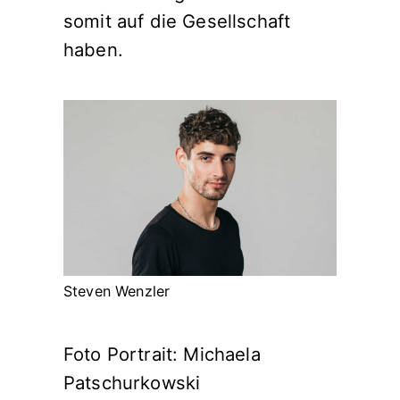
somit auf die Gesellschaft
haben.
Steven Wenzler
Foto Portrait: Michaela
Patschurkowski