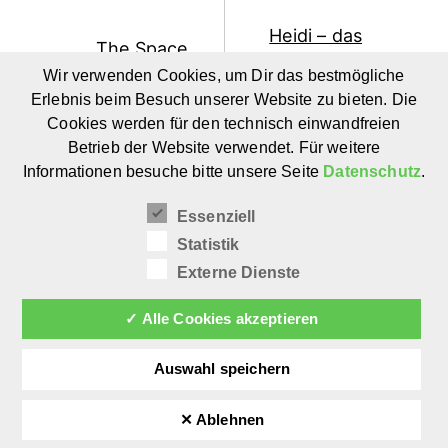
Heidi – das
The Space
Märchen:
–
Wir verwenden Cookies, um Dir das bestmögliche
Hochwertige
Erlebnis beim Besuch unserer Website zu bieten. Die
Spielmatten
Neuauflage
Cookies werden für den technisch einwandfreien
für Kinder
des
Betrieb der Website verwendet. Für weitere
von Steven
Klassikers
Informationen besuche bitte unsere Seite
Datenschutz
.
Wenzler
ab 8 Jahre
Essenziell
Statistik
Externe Dienste
✓ Alle Cookies akzeptieren
Auswahl speichern
✕ Ablehnen