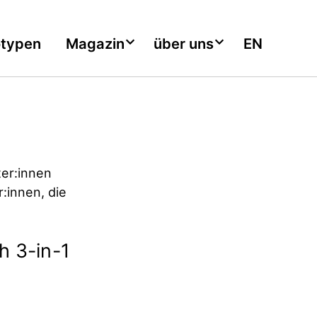
otypen
Magazin
über uns
EN
er:innen
:innen, die
h 3-in-1