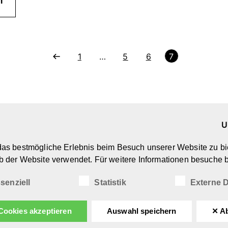
n
1
…
5
6
7
U
Marken & Designer
Ü
as bestmögliche Erlebnis beim Besuch unserer Website zu bi
Kreatives Spielzeug
N
b der Website verwendet. Für weitere Informationen besuche b
Spiel- & Kindermöbel
D
(Wohn-)Accessoires
I
senziell
Statistik
Externe D
Cookies akzeptieren
Auswahl speichern
✕ A