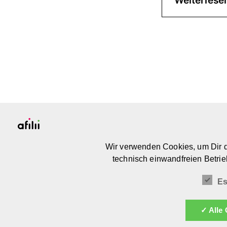
Weiterlese
PLATTFORM & COMMUNITY
Wir verwenden Cookies, um Dir d
FOR MEANINGFUL DESIGN FOR KIDS
technisch einwandfreien Betrie
Es
✓ Alle 