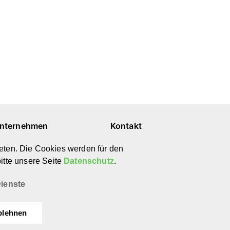
nternehmen
Kontakt
ber uns
E-Mail
eten. Die Cookies werden für den
ewsletter
Instagram
itte unsere Seite
Datenschutz
.
atenschutz
Pinterest
mpressum
YouTube
ienste
blehnen
©
afilii 2026