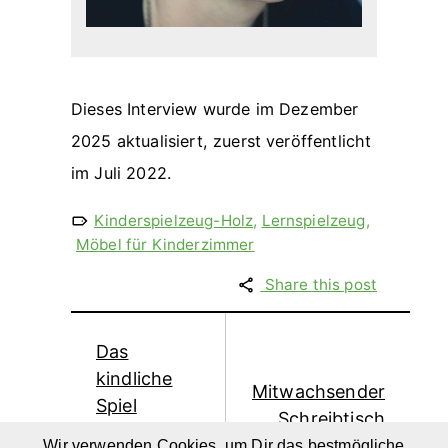
Dieses Interview wurde im Dezember
2025 aktualisiert, zuerst veröffentlicht
im Juli 2022.
Kinderspielzeug-Holz
,
Lernspielzeug
,
Möbel für Kinderzimmer
Share this post
Das
kindliche
Mitwachsender
Spiel
Schreibtisch
verstehen:
für Kinder: Die
Wir verwenden Cookies, um Dir das bestmögliche