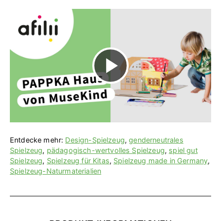
V
i
d
Entdecke mehr:
Design-Spielzeug
,
genderneutrales
Spielzeug
,
pädagogisch-wertvolles Spielzeug
,
spiel gut
Spielzeug
,
Spielzeug für Kitas
,
Spielzeug made in Germany
,
Spielzeug-Naturmaterialien
e
o