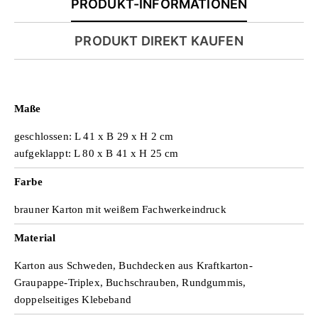
PRODUKT-INFORMATIONEN
a
PRODUKT DIREKT KAUFEN
b
Maße
geschlossen: L 41 x B 29 x H 2 cm
s
aufgeklappt: L 80 x B 41 x H 25 cm
Farbe
p
brauner Karton mit weißem Fachwerkeindruck
Material
i
Karton aus Schweden, Buchdecken aus Kraftkarton-
Graupappe-Triplex, Buchschrauben, Rundgummis,
doppelseitiges Klebeband
e