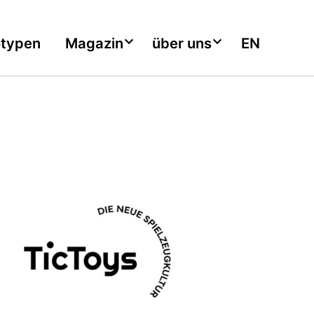
otypen
Magazin
über uns
EN