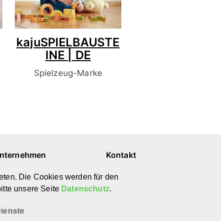
kajuSPIELBAUSTE
INE | DE
Spielzeug-Marke
nternehmen
Kontakt
ber uns
E-Mail
eten. Die Cookies werden für den
ewsletter
Instagram
itte unsere Seite
Datenschutz
.
atenschutz
Pinterest
mpressum
YouTube
ienste