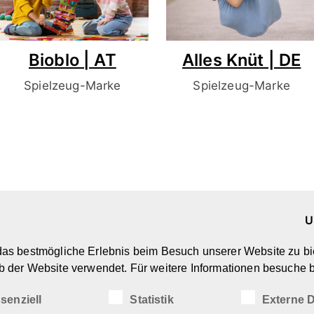
Bioblo | AT
Alles Knüt | DE
Spielzeug-Marke
Spielzeug-Marke
U
Marken & Designer
Ü
as bestmögliche Erlebnis beim Besuch unserer Website zu bi
Kreatives Spielzeug
N
b der Website verwendet. Für weitere Informationen besuche b
Spiel- & Kindermöbel
D
(Wohn-)Accessoires
I
senziell
Statistik
Externe D