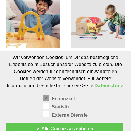
Wir verwenden Cookies, um Dir das bestmögliche
kajuBOGENBAU:
PAPPKA Haus von
Spielbausteine aus
MuseKind:
Erlebnis beim Besuch unserer Website zu bieten. Die
Naturgips (3 – 99
Ökologisches
Cookies werden für den technisch einwandfreien
Jahre)
Spielzeug aus Pappe
Betrieb der Website verwendet. Für weitere
(ab 3 Jahre)
Informationen besuche bitte unsere Seite
Datenschutz
.
Essenziell
Statistik
Externe Dienste
✓ Alle Cookies akzeptieren