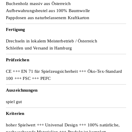
Buchenholz massiv aus Österreich
e
Aufbewahrungsbeutel aus 100% Baumwolle
Pappdosen aus naturbelassenem Kraftkarton
Fertigung
n
Drechseln in lokalem Meisterbetrieb / Österreich
Schleifen und Versand in Hamburg
Prüfzeichen
CE +++ EN 71 für Spielzeugsicherheit +++ Öko-Tex-Standard
100 +++ FSC +++ PEFC
Auszeichnungen
spiel gut
Kriterien
hoher Spielwert +++ Universal Design +++ 100% natürliche,
nachwachsende Materialien +++ Produkt ist komplett