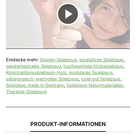
V
i
d
Entdecke mehr:
Design-Spielzeug
,
edukatives Spielzeug
,
genderneutrales Spielzeug
,
hochwertiges Holzspielzeug
,
Konstruktionsspielzeug-Holz
,
modulares Spielzeug
,
pädagogisch-wertvolles Spielzeug
,
spiel gut Spielzeug
,
e
Spielzeug made in Germany
,
Spielzeug-Naturmaterialien
,
Therapie-Spielzeug
o
PRODUKT-INFORMATIONEN
a