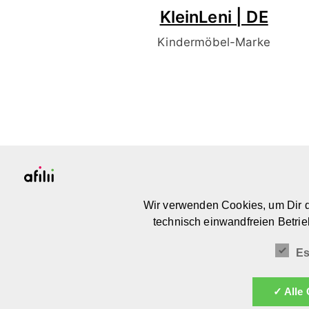
KleinLeni | DE
Kindermöbel-Marke
PLATTFORM & COMMUNITY
Wir verwenden Cookies, um Dir d
FOR MEANINGFUL DESIGN FOR KIDS
technisch einwandfreien Betrie
Es
✓ Alle 