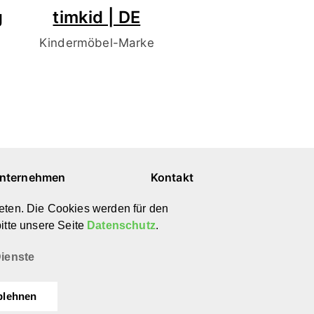
g
timkid | DE
Kindermöbel-Marke
nternehmen
Kontakt
ber uns
E-Mail
eten. Die Cookies werden für den
ewsletter
Instagram
itte unsere Seite
Datenschutz
.
atenschutz
Pinterest
mpressum
YouTube
ienste
blehnen
©
afilii 2026