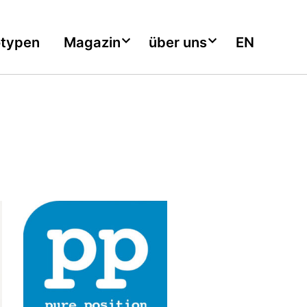
otypen
Magazin
über uns
EN