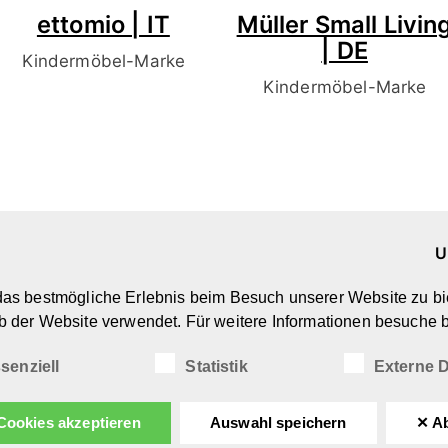
ettomio | IT
Müller Small Livin
| DE
Kindermöbel-Marke
Kindermöbel-Marke
U
Marken & Designer
Ü
as bestmögliche Erlebnis beim Besuch unserer Website zu bi
Kreatives Spielzeug
N
b der Website verwendet. Für weitere Informationen besuche b
Spiel- & Kindermöbel
D
(Wohn-)Accessoires
I
senziell
Statistik
Externe D
Cookies akzeptieren
Auswahl speichern
✕ A