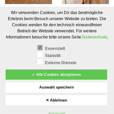
Wir verwenden Cookies, um Dir das bestmögliche
OH SO SOFY von
La Taue von ettomio:
Wonderwuzz:
Klappbarer Lernturm
Erlebnis beim Besuch unserer Website zu bieten. Die
Modulares Sofa für
für Kinder (ab 1 Jahr)
Cookies werden für den technisch einwandfreien
Kinderzimmer (0+)
Betrieb der Website verwendet. Für weitere
Informationen besuche bitte unsere Seite
Datenschutz
.
Essenziell
Statistik
Externe Dienste
✓ Alle Cookies akzeptieren
Auswahl speichern
✕ Ablehnen
©
afilii 2026
Anpassen