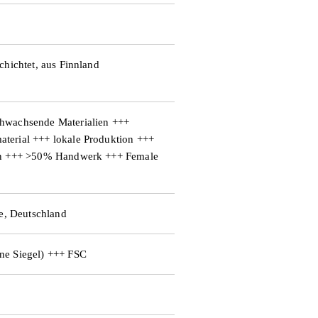
a
b
chichtet, aus Finnland
s
hwachsende Materialien +++
terial +++ lokale Produktion +++
p
gan +++ >50% Handwerk +++ Female
i
le, Deutschland
e
ne Siegel) +++ FSC
l