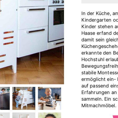
In der Küche, 
Kindergarten od
Kinder stehen a
Haase erfand d
damit sein glei
Küchengeschehe
erkannte den Be
Hochstuhl erlau
Bewegungsfreih
stabile Montes
ermöglicht ein- 
auf passend ein
Erfahrungen an
sammeln. Ein sc
Mitmachmöbel.