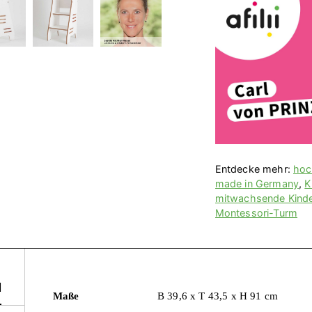
Entdecke mehr:
hoc
made in Germany
,
K
mitwachsende Kind
Montessori-Turm
N
Maße
B 39,6 x T 43,5 x H 91 cm