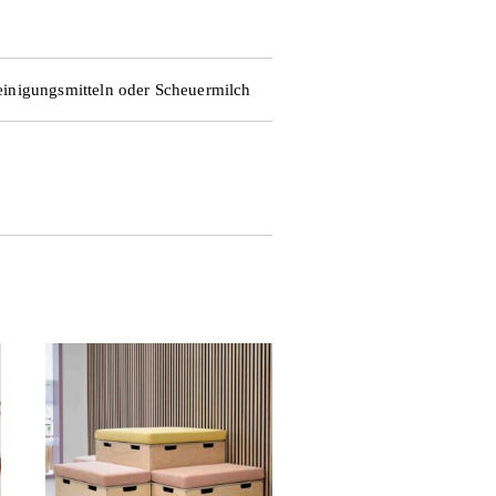
e
einigungsmitteln oder Scheuermilch
n