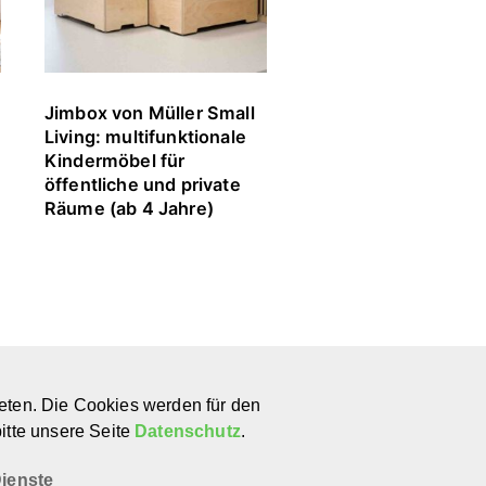
Jimbox von Müller Small
nanito: Spielpolster
Living: multifunktionale
Spielmatten für Kin
Kindermöbel für
(0+)
öffentliche und private
Räume (ab 4 Jahre)
nternehmen
Kontakt
eten. Die Cookies werden für den
ber uns
E-Mail
itte unsere Seite
Datenschutz
.
ewsletter
Instagram
atenschutz
Pinterest
ienste