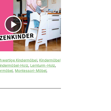
V
i
d
hwertige Kindermöbel
,
Kindermöbel
indermöbel-Holz
,
Lernturm-Holz
,
ermöbel
,
Montessori-Möbel
,
e
o