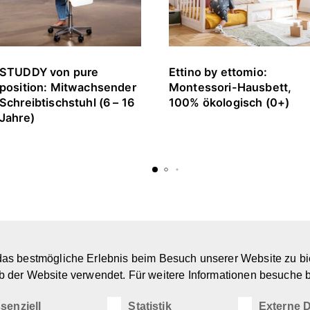
STUDDY von pure
Ettino by ettomio:
position: Mitwachsender
Montessori-Hausbett,
Schreibtischstuhl (6 – 16
100% ökologisch (0+)
Jahre)
U
as bestmögliche Erlebnis beim Besuch unserer Website zu bi
Marken & Designer
Ü
b der Website verwendet. Für weitere Informationen besuche b
Kreatives Spielzeug
N
Spiel- & Kindermöbel
D
senziell
Statistik
Externe D