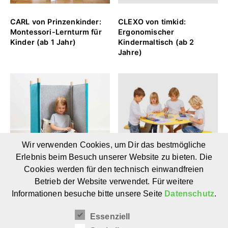
CARL von Prinzenkinder:
CLEXO von timkid:
Montessori-Lernturm für
Ergonomischer
Kinder (ab 1 Jahr)
Kindermaltisch (ab 2
Jahre)
Wir verwenden Cookies, um Dir das bestmögliche
Erlebnis beim Besuch unserer Website zu bieten. Die
Cookies werden für den technisch einwandfreien
Betrieb der Website verwendet. Für weitere
SILA von timkid: Modulare
TAVI von timkid:
Informationen besuche bitte unsere Seite
Datenschutz
.
Akustikmöbel für Kinder
Kinderspieltisch rund (ab
(ab 1 Jahr)
2 Jahre)
Essenziell