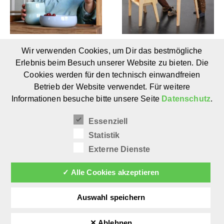
Wir verwenden Cookies, um Dir das bestmögliche
Kindergeschirr-Set
Janne & Bente von
Porzellan von
Lenaturel:
Erlebnis beim Besuch unserer Website zu bieten. Die
ZAUNKÖNIG & Studio
Mitwachsender
Cookies werden für den technisch einwandfreien
Spolek (ab 1 Jahr)
Schreibtisch & Hocker
Betrieb der Website verwendet. Für weitere
für Kinder (ab 5 Jahre)
Informationen besuche bitte unsere Seite
Datenschutz
.
Essenziell
Statistik
Externe Dienste
✓ Alle Cookies akzeptieren
Auswahl speichern
✕ Ablehnen