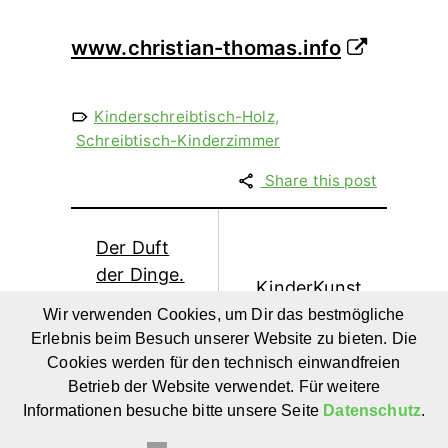
www.christian-thomas.info
Kinderschreibtisch-Holz
,
Schreibtisch-Kinderzimmer
Share this post
Der Duft
der Dinge.
KinderKunst
Die
– das
Wir verwenden Cookies, um Dir das bestmögliche
Geschichte
Erlebnis beim Besuch unserer Website zu bieten. Die
Mitmachbuch
eines
Cookies werden für den technisch einwandfreien
für den
Diebes für
Betrieb der Website verwendet. Für weitere
Kindergarten
Kinder ab
Informationen besuche bitte unsere Seite
Datenschutz
.
6 Jahren