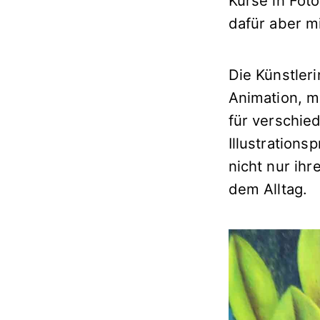
Kurse in Fot
dafür aber mi
Die Künstler
Animation, m
für verschie
Illustration
nicht nur ih
dem Alltag.