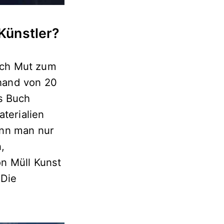
Künstler?
ich Mut zum
hand von 20
s Buch
aterialien
ann man nur
,
n Müll Kunst
 Die