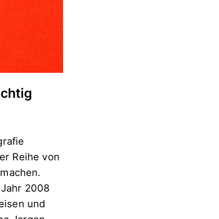
chtig
rafie
ner Reihe von
 machen.
m Jahr 2008
reisen und