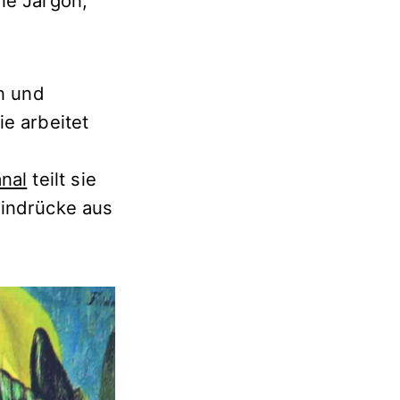
ne Jargon,
on und
e arbeitet
nal
teilt sie
Eindrücke aus