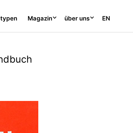
otypen
Magazin
über uns
EN
andbuch