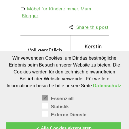
Möbel für Kinderzimmer
,
Mum
Blogger
Share this post
Kerstin
Voll gemütlich
Schmidt
– ein
Wir verwenden Cookies, um Dir das bestmögliche
– Mum
Erlebnis beim Besuch unserer Website zu bieten. Die
künstlerisches
Bloggerin
Cookies werden für den technisch einwandfreien
Mitmachbuch
von
Betrieb der Website verwendet. Für weitere
für Kinder ab
sanvie
Informationen besuche bitte unsere Seite
Datenschutz
.
6 Jahren
mini
Essenziell
Statistik
Externe Dienste
✓ Alle Cookies akzeptieren