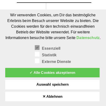
Geschirr
Das Museum
Wir verwenden Cookies, um Dir das bestmögliche
für
Erlebnis beim Besuch unserer Website zu bieten. Die
der Pflanzen:
Kinder
Cookies werden für den technisch einwandfreien
Kindersachbuch
von
Betrieb der Website verwendet. Für weitere
über die Natur
Saskia
Informationen besuche bitte unsere Seite
Datenschutz
.
ab 8 Jahren
Stiehler
Essenziell
Statistik
Externe Dienste
✓ Alle Cookies akzeptieren
Auswahl speichern
✕ Ablehnen
©
afilii 2026