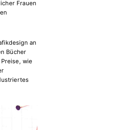
icher Frauen
gen
rafikdesign an
hen Bücher
 Preise, wie
er
ustriertes