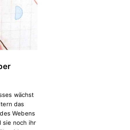
ber
sses wächst
ltern das
t des Webens
 sie noch ihr