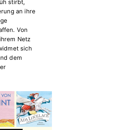
h stirbt,
erung an ihre
ige
affen. Von
 ihrem Netz
widmet sich
 und dem
er