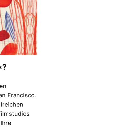
«?
hen
an Francisco.
lreichen
Filmstudios
Ihre