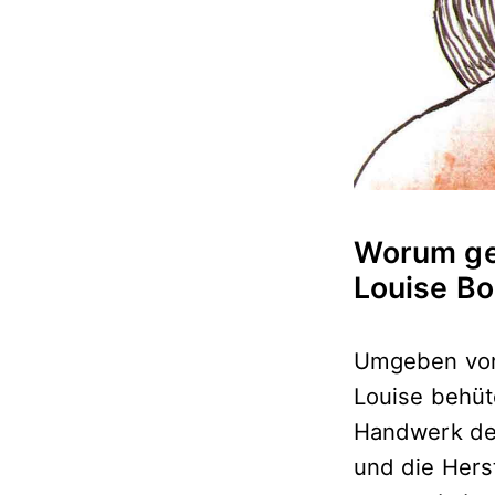
Worum geh
Louise Bo
Umgeben von
Louise behüte
Handwerk der
und die Herst