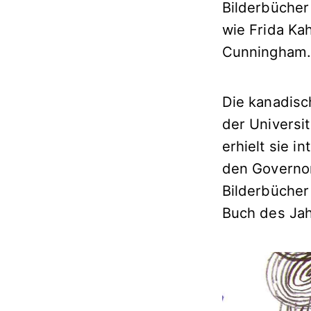
Bilderbücher
wie Frida Ka
Cunningham
Die kanadisch
der Universi
erhielt sie 
den Governor 
Bilderbücher
Buch des Jah