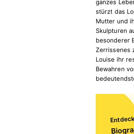
ganzes Leben 
stürzt das Lo
Mutter und i
Skulpturen a
besonderer B
Zerrissenes
Louise ihr r
Bewahren von
bedeutendste
Entdeck
Biogra