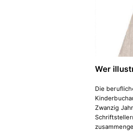
Wer illust
Die beruflic
Kinderbuchau
Zwanzig Jahr
Schriftstell
zusammengea