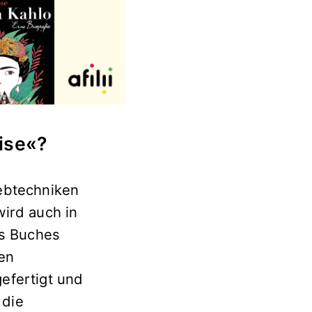
ise«?
ebtechniken
wird auch in
es Buches
nen
gefertigt und
 die