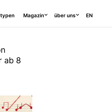
otypen
Magazin
über uns
EN
on
r ab 8