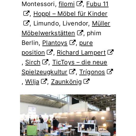
Montessori,
filomi
,
Fubu 11
,
Hoppl – Möbel für Kinder
, Limundo, Livendor,
Müller
Möbelwerkstätten
, phim
Berlin,
Plantoys
,
pure
position
,
Richard Lampert
,
Sirch
,
TicToys – die neue
Spielzeugkultur
,
Trígonos
,
Wilja
,
Zaunkönig