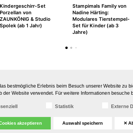
Kindergeschirr-Set
Stampimals Family von
Porzellan von
Nadine Härting:
ZAUNKÖNIG & Studio
Modulares Tierstempel-
Spolek (ab 1 Jahr)
Set für Kinder (ab 3
Jahre)
U
as bestmögliche Erlebnis beim Besuch unserer Website zu bi
Marken & Designer
Ü
b der Website verwendet. Für weitere Informationen besuche b
Kreatives Spielzeug
N
Spiel- & Kindermöbel
D
senziell
Statistik
Externe D
(Wohn-)Accessoires
I
Cookies akzeptieren
Auswahl speichern
✕ A