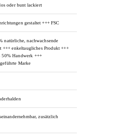
los oder bunt lackiert
richtungen gestaltet +++ FSC
% natürliche, nachwachsende
rt +++ enkeltaugliches Produkt +++
ls 50% Handwerk +++
ngeführte Marke
nderhalden
useinandernehmbar, zusätzlich