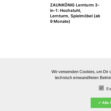
ZAUNKÖNIG Lernturm 3-
in-1: Hochstuhl,
Lernturm, Spielmöbel (ab
9 Monate)
Wir verwenden Cookies, um Dir d
PLATTFORM & COMMUNITY
technisch einwandfreien Betrie
FOR MEANINGFUL DESIGN FOR KIDS
Es
✓ Alle 