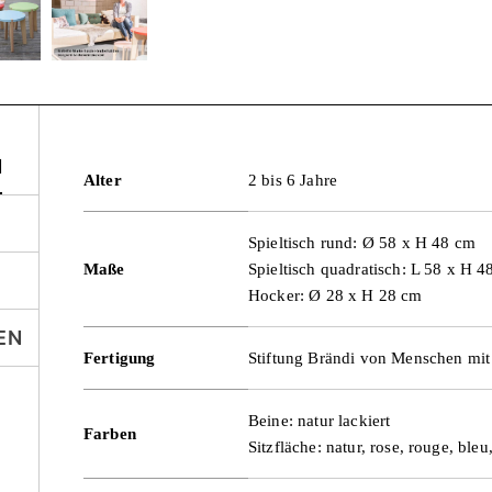
N
Alter
2 bis 6 Jahre
Spieltisch rund: Ø 58 x H 48 cm
Maße
Spieltisch quadratisch: L 58 x H 4
Hocker: Ø 28 x H 28 cm
EN
Fertigung
Stiftung Brändi von Menschen mi
Beine: natur lackiert
Farben
Sitzfläche: natur, rose, rouge, bleu