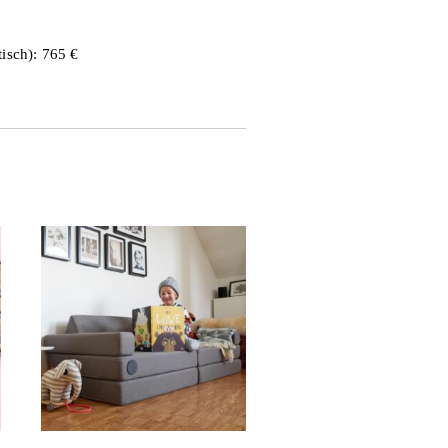
tisch): 765 €