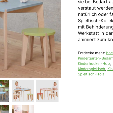
sie bei Bedarf a
verstaut werden
natürlich oder f
Spieltisch-Koll
mit Behinderung
Werkstatt in de
animiert zum kr
Entdecke mehr:
hoc
Kindergarten-Bedarf
Kinderhocker-Holz
,
Kinderspieltisch
,
Kin
Spieltisch-Holz