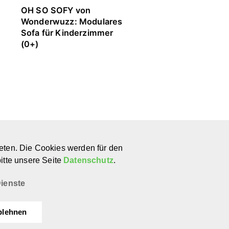
OH SO SOFY von
Ettone by ettomio:
Wonderwuzz: Modulares
Montessori-Bodenb
Sofa für Kinderzimmer
für Kinder und Elter
(0+)
100% öko (0+)
nternehmen
Kontakt
eten. Die Cookies werden für den
ber uns
E-Mail
itte unsere Seite
Datenschutz
.
ewsletter
Instagram
atenschutz
Pinterest
ienste
mpressum
YouTube
blehnen