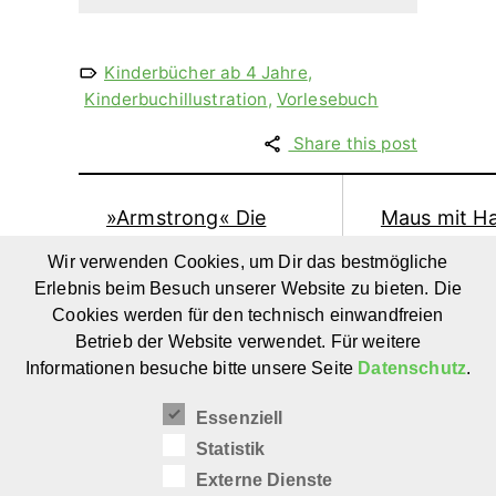
Kinderbücher ab 4 Jahre
,
Kinderbuchillustration
,
Vorlesebuch
Share this post
»Armstrong« Die
Maus mit H
abenteuerliche Reise
von Jonat
Wir verwenden Cookies, um Dir das bestmögliche
einer Maus zum
Stutzmann 
Erlebnis beim Besuch unserer Website zu bieten. Die
Mond:
Isabe
Cookies werden für den technisch einwandfreien
Raumfahrtgeschichte
Arsenault – 
Betrieb der Website verwendet. Für weitere
für Kinder ab 5
Pappbilderb
Informationen besuche bitte unsere Seite
Datenschutz
.
Jahren
ab 3 Ja
Essenziell
Statistik
Externe Dienste