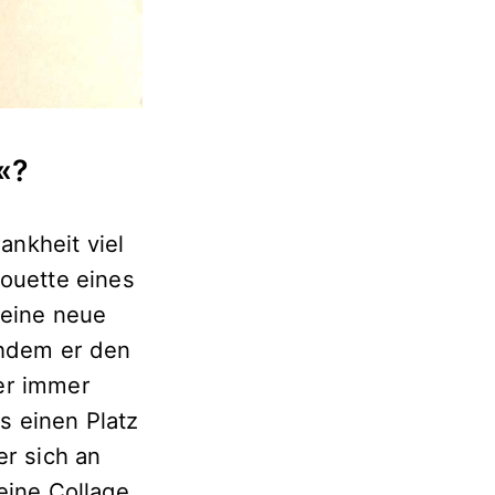
«?
nkheit viel
houette eines
 eine neue
chdem er den
er immer
s einen Platz
er sich an
eine Collage