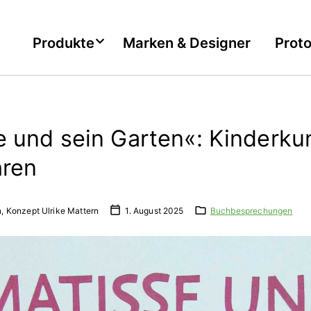
Produkte
Marken & Designer
Prot
e und sein Garten«: Kinderk
hren
n, Konzept Ulrike Mattern
1. August 2025
Buchbesprechungen