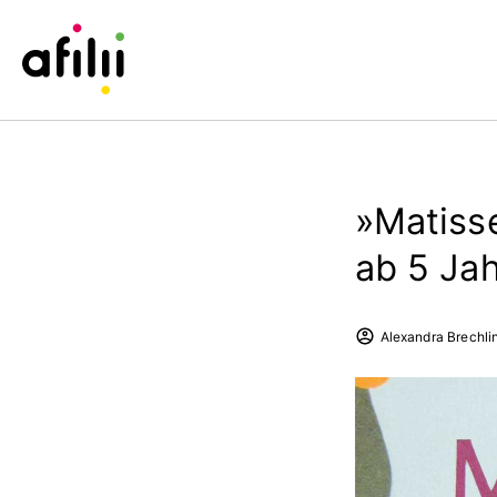
»Matiss
ab 5 Ja
Alexandra Brechli