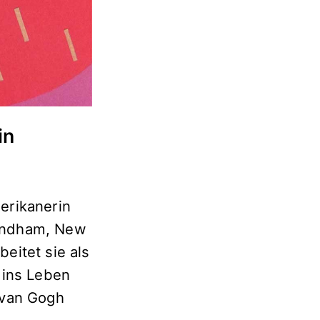
in
erikanerin
Mendham, New
eitet sie als
 ins Leben
 van Gogh