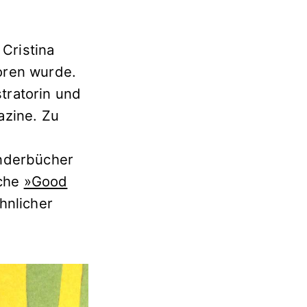
 Cristina
oren wurde.
stratorin und
azine. Zu
inderbücher
iche
»Good
hnlicher