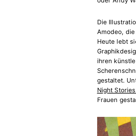
oder Andy Wa
Die Illustrat
Amodeo, die 
Heute lebt si
Graphikdesig
ihren künstle
Scherenschni
gestaltet. Un
Night Stories
Frauen gestal