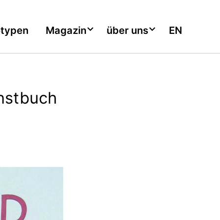
otypen
Magazin
über uns
EN
unstbuch