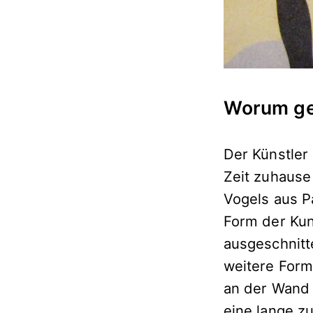
Worum geh
Der Künstler
Zeit zuhause
Vogels aus P
Form der Kun
ausgeschnitt
weitere Form
an der Wand f
eine lange z