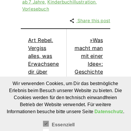
ab 7 Jahre
,
Kinderbuchillustration
,
Vorlesebuch
Share this post
Art Rebel.
»Was
Vergiss
macht man
alles, was
mit einer
Erwachsene
Idee«:
dir über
Geschichte
Kunst
über die
Wir verwenden Cookies, um Dir das bestmögliche
erzählen.
Feier von
Erlebnis beim Besuch unserer Website zu bieten. Die
Ein
Kreativität
Cookies werden für den technisch einwandfreien
Kunstbuch
und Mut
Betrieb der Website verwendet. Für weitere
für Kinder
für Kinder
Informationen besuche bitte unsere Seite
Datenschutz
.
ab 7 Jahren
ab 6+
Essenziell