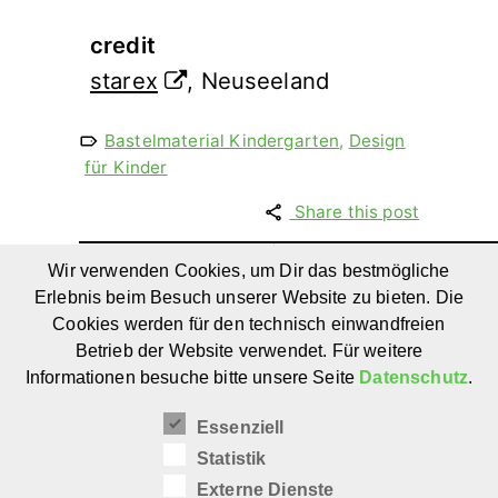
credit
starex
, Neuseeland
Bastelmaterial Kindergarten
,
Design
für Kinder
Share this post
Wir verwenden Cookies, um Dir das bestmögliche
Im Garten von
Erlebnis beim Besuch unserer Website zu bieten. Die
Oma Apo –
Hui und Pfui 
Cookies werden für den technisch einwandfreien
Farbenfrohe
Freundschaftsgesch
Betrieb der Website verwendet. Für weitere
Kinderliteratur
für Kinder ab 5 J
Informationen besuche bitte unsere Seite
Datenschutz
.
aus China
Essenziell
Statistik
Externe Dienste