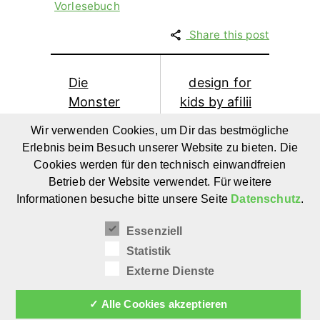
Vorlesebuch
Share this post
Die
design for
Monster
kids by afilii
sind los –
* Tendence
Wir verwenden Cookies, um Dir das bestmögliche
Spielmöbel
Frankfurt
Erlebnis beim Besuch unserer Website zu bieten. Die
für Kinder
2016 * 15
Cookies werden für den technisch einwandfreien
von der
Aussteller
Betrieb der Website verwendet. Für weitere
HdK
aus vier
Informationen besuche bitte unsere Seite
Datenschutz
.
Bremen
Ländern
Essenziell
Statistik
Externe Dienste
✓ Alle Cookies akzeptieren