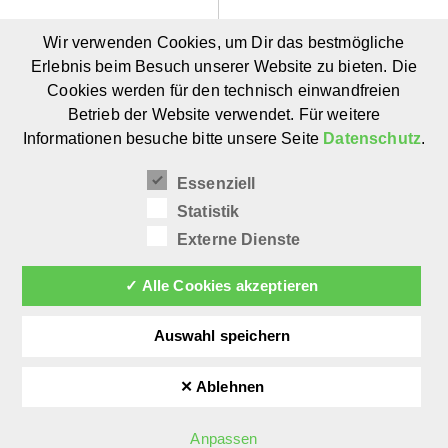
Daniela
Sandra
Wir verwenden Cookies, um Dir das bestmögliche
Wolf –
Wiedemann
Erlebnis beim Besuch unserer Website zu bieten. Die
Mum
– Mum
Cookies werden für den technisch einwandfreien
Bloggerin
Bloggerin
Betrieb der Website verwendet. Für weitere
von
von Kleine
Informationen besuche bitte unsere Seite
Datenschutz
.
Nenalisi
Familienwelt
Essenziell
Statistik
Externe Dienste
✓ Alle Cookies akzeptieren
Auswahl speichern
✕ Ablehnen
©
afilii 2026
Anpassen