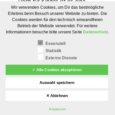
Doch für Kinder ist es eine
Wir verwenden Cookies, um Dir das bestmögliche
neue und oftmals schlimme
Erlebnis beim Besuch unserer Website zu bieten. Die
Erfahrung. In »Da ist heute ein
Cookies werden für den technisch einwandfreien
kleiner schwarzer Fleck auf
Betrieb der Website verwendet. Für weitere
Informationen besuche bitte unsere Seite
Datenschutz
.
der Sonne« beschreibt Malo
seinen Schmerz und das
Essenziell
Sprechen darüber hilft ihm,
Statistik
damit umzugehen.
Externe Dienste
✓ Alle Cookies akzeptieren
Weiterlesen
Auswahl speichern
✕ Ablehnen
Ein Apfelbaum im
Anpassen
Bauch –